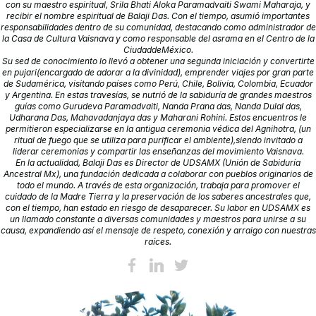
con su maestro espiritual, Srila Bhati Aloka Paramadvaiti Swami Maharaja, y
recibir el nombre espiritual de Balaji Das. Con el tiempo, asumió importantes
responsabilidades dentro de su comunidad, destacando como administrador de
la Casa de Cultura Vaisnava y como responsable del asrama en el Centro de la
CiudaddeMéxico.
Su sed de conocimiento lo llevó a obtener una segunda iniciación y convertirte
en pujari(encargado de adorar a la divinidad), emprender viajes por gran parte
de Sudamérica, visitando países como Perú, Chile, Bolivia, Colombia, Ecuador
y Argentina. En estas travesías, se nutrió de la sabiduría de grandes maestros
guías como Gurudeva Paramadvaiti, Nanda Prana das, Nanda Dulal das,
Udharana Das, Mahavadanjaya das y Maharani Rohini. Estos encuentros le
permitieron especializarse en la antigua ceremonia védica del Agnihotra, (un
ritual de fuego que se utiliza para purificar el ambiente),siendo invitado a
liderar ceremonias y compartir las enseñanzas del movimiento Vaisnava.
En la actualidad, Balaji Das es Director de UDSAMX (Unión de Sabiduría
Ancestral Mx), una fundación dedicada a colaborar con pueblos originarios de
todo el mundo. A través de esta organización, trabaja para promover el
cuidado de la Madre Tierra y la preservación de los saberes ancestrales que,
con el tiempo, han estado en riesgo de desaparecer. Su labor en UDSAMX es
un llamado constante a diversas comunidades y maestros para unirse a su
causa, expandiendo así el mensaje de respeto, conexión y arraigo con nuestras
raíces.