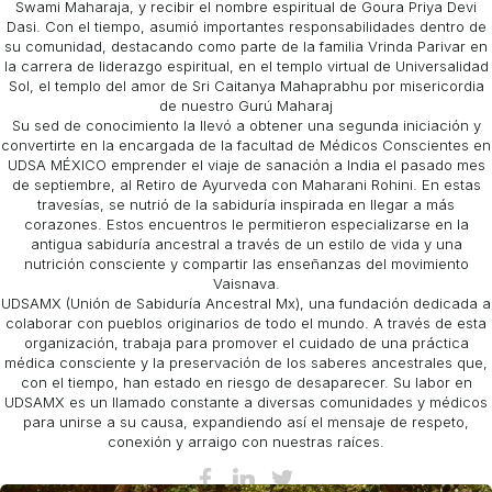
Swami Maharaja, y recibir el nombre espiritual de Goura Priya Devi
Dasi. Con el tiempo, asumió importantes responsabilidades dentro de
su comunidad, destacando como parte de la familia Vrinda Parivar en
la carrera de liderazgo espiritual, en el templo virtual de Universalidad
Sol, el templo del amor de Sri Caitanya Mahaprabhu por misericordia
de nuestro Gurú Maharaj
Su sed de conocimiento la llevó a obtener una segunda iniciación y
convertirte en la encargada de la facultad de Médicos Conscientes en
UDSA MÉXICO emprender el viaje de sanación a India el pasado mes
de septiembre, al Retiro de Ayurveda con Maharani Rohini. En estas
travesías, se nutrió de la sabiduría inspirada en llegar a más
corazones. Estos encuentros le permitieron especializarse en la
antigua sabiduría ancestral a través de un estilo de vida y una
nutrición consciente y compartir las enseñanzas del movimiento
Vaisnava.
UDSAMX (Unión de Sabiduría Ancestral Mx), una fundación dedicada a
colaborar con pueblos originarios de todo el mundo. A través de esta
organización, trabaja para promover el cuidado de una práctica
médica consciente y la preservación de los saberes ancestrales que,
con el tiempo, han estado en riesgo de desaparecer. Su labor en
UDSAMX es un llamado constante a diversas comunidades y médicos
para unirse a su causa, expandiendo así el mensaje de respeto,
conexión y arraigo con nuestras raíces.